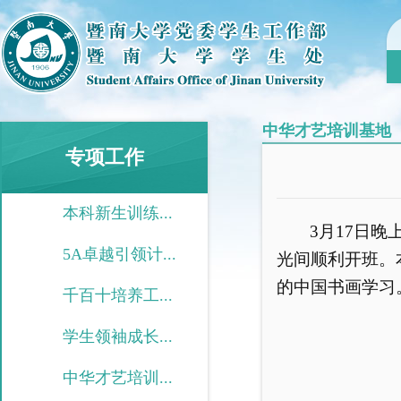
中华才艺培训基地
专项工作
本科新生训练...
3
月
17
日
晚
5A卓越引领计...
光间顺利开班。
的中国书画学习
千百十培养工...
学生领袖成长...
中华才艺培训...