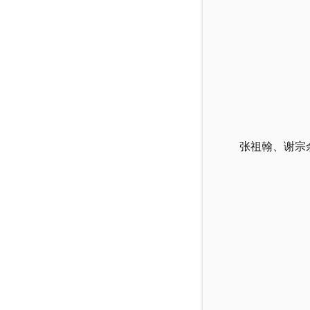
张祖翰、谢宗余、