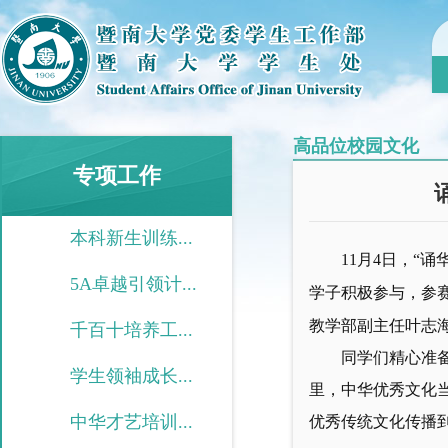
高品位校园文化
专项工作
本科新生训练...
11
月
4
日，
“
诵
5A卓越引领计...
学子积极参与，
参赛
教学部副主任叶志
千百十培养工...
同学们精心准
学生领袖成长...
里，中华优秀文化
中华才艺培训...
优秀传统文化传播