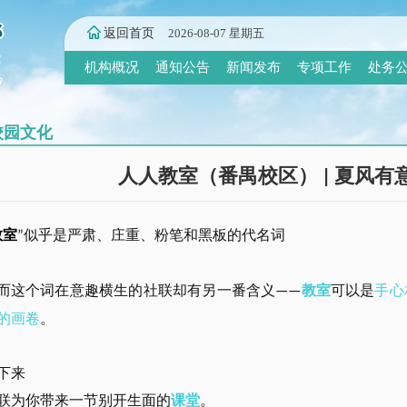
返回首页
2026-08-07 星期五
机构概况
通知公告
新闻发布
专项工作
处务
校园文化
人人教室（番禺校区） | 夏风
教室
似乎是严肃、庄重、粉笔和黑板的代名词
”
而这个词在意趣横生的社联却有另一番含义
教室
可以是
手心
——
的画卷
。
下来
联为你带来一节别开生面的
课堂
。