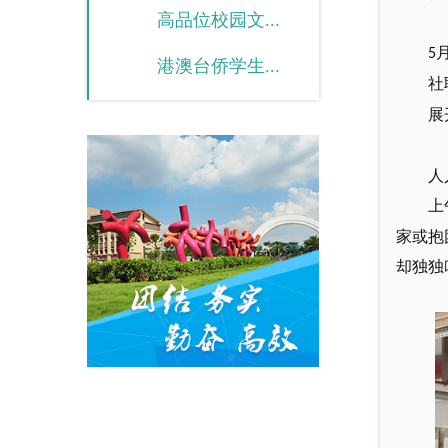
高品位校园文...
5
港澳台侨学生...
社
展
人
上
家或抱
却独独