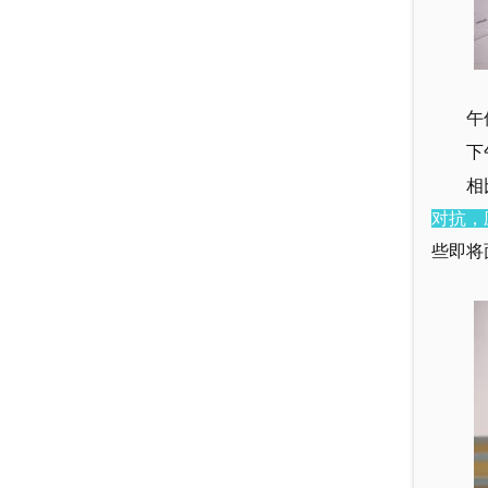
午
下
相
对抗，
些即将