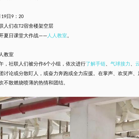
月
日
：
19
9
20
联人们在
宿舍楼架空层
T2
开夏日课堂大作战
人人教室
。
——
人教室
午，社联人们被分作
个小组，依次进行
了解手链
、
气球接力
、
6
团讨论或分散盯人，或奋力奔跑或全力应援。在掌声、欢笑声、
吹不散燃烧喷薄的热情和团结。