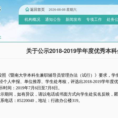
返回首页
2026-08-08 星期六
机构概况
通知公告
新闻发布
专项工作
处务
开
关于公示2018-2019学年度优秀
按照《暨南大学本科生兼职辅导员管理办法（试行）》要求，学生
经个人申报、单位推荐、学生处考核，评选出201
8
-201
9
学年度
示时间：201
9
年7月
6
日至7月
8
日。
公示期间，如有异议，请以电话或书面方式向学生处实名反映，
系电话：85220040，地址：行政办公楼319。