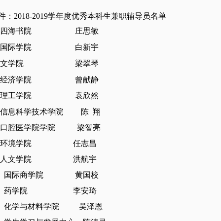
件：
2018-2019学年度优秀本科生兼职辅导员名单
1、四海书院
庄思敏
2、国际学院
白新宇
3、文学院
梁翠琴
经济
学院
曾献静
理工学院
袁欣然
、信息科学技术学院
陈
翔
口腔医学院
学院
梁智亮
环境
学院
任志昌
人文学院
洪航宇
、
国际商学院
黄国校
、
药学院
李安琦
2、化学与材料学院 吴泽恩