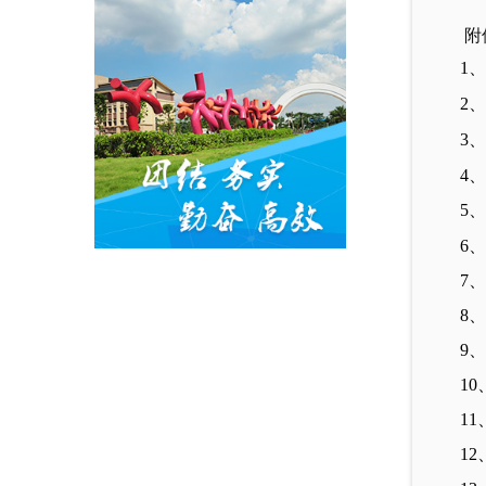
附
4、
5、
6
7、
8、
9、
10
11
1