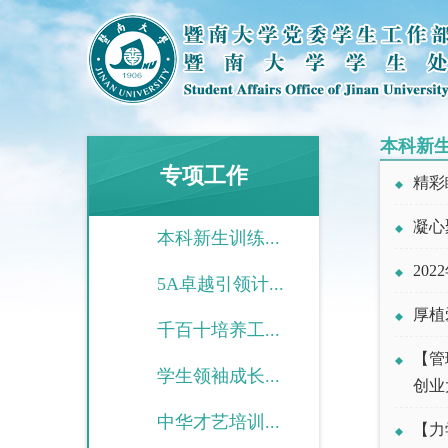
本科新
专项工作
精彩
凝心
本科新生训练...
20
5A卓越引领计...
厚植
千百十培养工...
【管
学生领袖成长...
创业
中华才艺培训...
【力