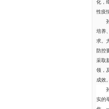
化，
性疫
培养
求。
防控
采取
领，
成效
实的