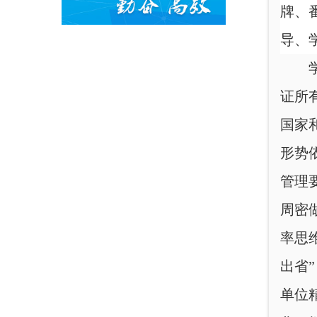
牌、
导
、
证所
国家
形势
管理
周密
率思
出省
单位