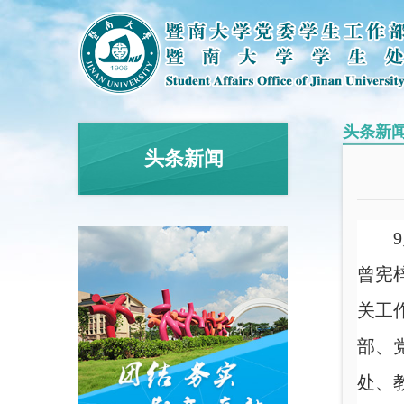
头条新
头条新闻
曾宪
关工
部、
处、