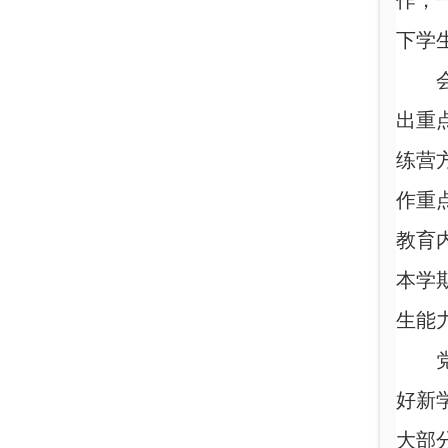
作，
下学
出重
练营
作重
教育
本学
生能
好新
大部