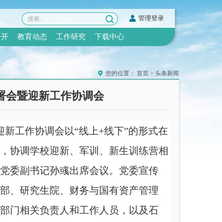
管理登录
公开
教育动态
工作研究
下载中心
您的位置：
首页
>
头条新闻
部署会暨迎新工作协调会
暨迎新工作协调会
以
“线上+线下”的形式
在
，
协调学校迎新、
军训、
新生训练营相
党委副书记孙彧出席会议。
党委宣传
部、研究生院、财务与国有资产管理
部门
相关负责人和工作人员，
以及
石