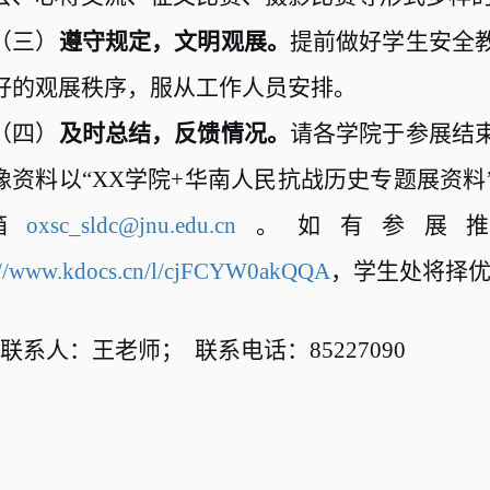
（三）
遵守规定，文明观展。
提前做好学生安全
好的观展秩序，服从工作人员安排。
（四）
及时总结，反馈情况。
请各学院于参展结
像资料以“
XX
学院
+
华南人民抗战历史专题展资料
箱
oxsc_sldc@jnu.edu.cn
。如有参展推
://www.kdocs.cn/l/cjFCYW0akQQA
，学生处将择
联系人：王老师； 联系电话：
85227090