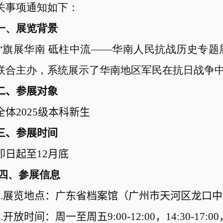
关事项通知如下：
一、展览背景
“
旗展华南 砥柱中流——华南人民抗战历史专题
联合主办，系统展示了华南地区军民在抗日战争
二、参展对象
全体
2025
级本科新生
三、参展时间
即日起至
12
月底
四、参展信息
.
展览地点：广东省档案馆（广州市天河区龙口中
.
开放时间：周一至周五
9:00-12:00
，
14:30-17:00