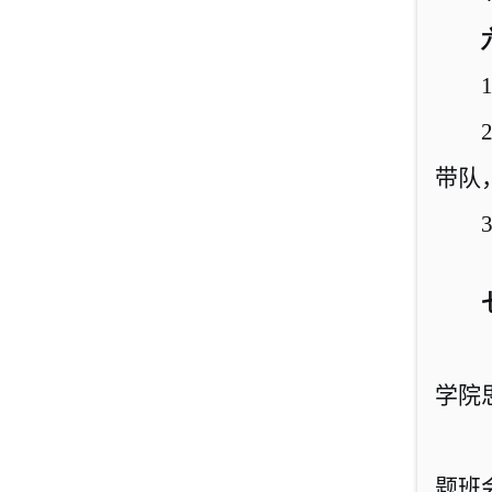
1
2
带队
3
学院
题班