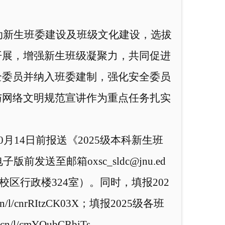
动新生班委建设及班级文化建设，选拔
开展，增强新生班级凝聚力，共同促进
全委员并纳入班委建制，强化安全委员
与网络文明规范宣讲作为重点任务扎实
0月
14
日前
报送《
2025级本科新生班
格电子版前发送至邮箱
oxsc_sldc@jnu.ed
校区行政楼
324室）。同时，填报
202
cn/l/cnrRItzCK03X
；填报
202
5
级各班
s.cn/l/cmYQubCRbiTs
。