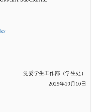
sx
委学生工作部（
学生处）
202
5
年
1
0
月
10
日