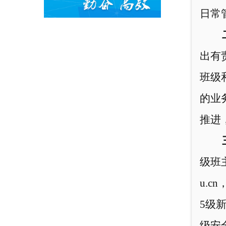
日常
出有
班级
的业
推进
级班
u.cn
5
级
级安