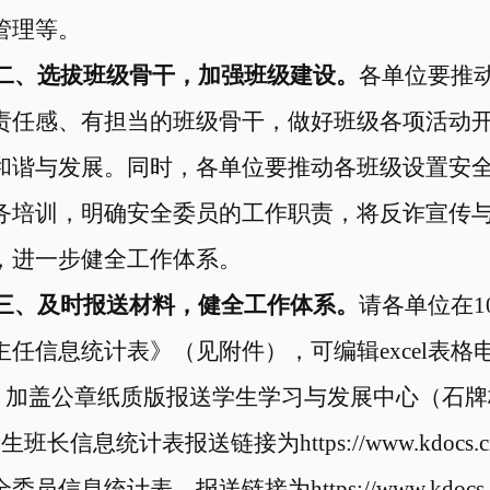
管理等。
二
、
选拔
班级骨干
，加强班级建设。
各单位要推
责任感、有担当的
班级骨干
，做好班级各项活动
和谐与发展。
同时，
各单位要推动各班级设置安
务培训，明确安全委员的工作职责，
将反诈宣传
，
进一步健全工作体系。
三、及时报送材料，
健全工作体系。
请各
单位在
1
主任信息统计表》（见附件），可编辑excel表
，加盖公章纸质版报送学生学习与发展中心（石牌
新生班长信息统计表报送链接
为
https://www.kdocs.
全委员信息统计表
，报送链接
为
https://www.kdoc