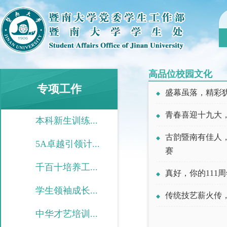
高品位校园文化
专项工作
盛幕虽落，精彩
青春喜迎十九大，
本科新生训练...
古韵暨南有佳人
5A卓越引领计...
赛
千百十培养工...
真好，你的111
学生领袖成长...
传统技艺薪火传
中华才艺培训...